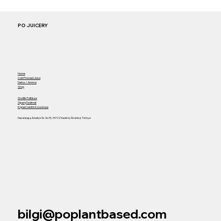
PO JUICERY
Home
Cold Pressed Juice
Detox / Arınma
Shop
Gizlilik Politikası
SiparişTeslimat
Kişisel Verilrin Korunması
Hasanpaşa, İkbaliye Sk. No:15, 34722 Kadıköy/İstanbul, Türkiye
bilgi@poplantbased.com